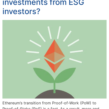
investments from ESG
investors?
Ethereum’s transition from Proof-of-Work (PoW) to
Proof-of-Stake (PoS) is a fact. As a result, more and