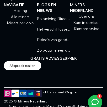
NAVIGATIE
BLOGS EN
MINERS
Hosting
NIEUWS
NEDERLAND
Over ons
Alle miners
Solomining Bitcoin 2025: kleine miners, grote kansen
Kom in contact
Miners per coin
Klantenservice
Het verschil tussen solo mining en mining via een pool
Risico’s van goedkope miners
Zo bouw je een geluidsdichte miningkast voor thuisgebruik
GRATIS ADVIESGESPREK
Afspraak maken
of betaal met
Crypto
2025 ©
Miners Nederland
Algemene voorwaarden
Privacy
Cookies
ABN Amro - FAQ