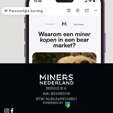
💸 Persoonlijke korting
BEERUS B.V.
KvK: 85658308
BTW: NL863698104B01