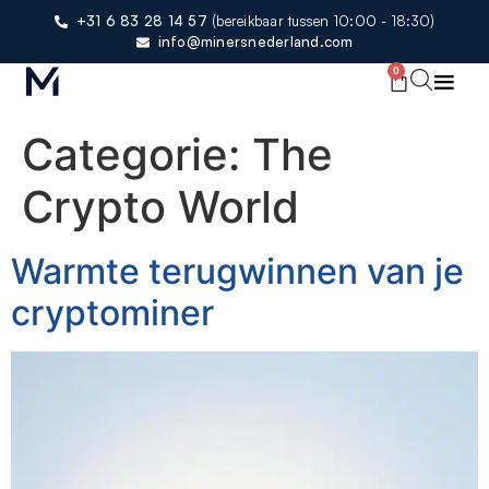
+31 6 83 28 14 57
(bereikbaar tussen 10:00 - 18:30)
info@minersnederland.com
0
Categorie:
The
Crypto World
Warmte terugwinnen van je
cryptominer