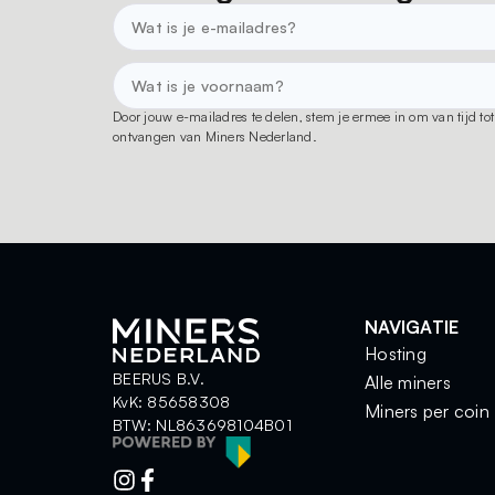
Door jouw e-mailadres te delen, stem je ermee in om van tijd t
ontvangen van Miners Nederland.
NAVIGATIE
Hosting
BEERUS B.V.
Alle miners
KvK: 85658308
Miners per coin
BTW: NL863698104B01