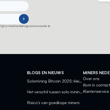
ot tijd e-mailmarketingcommunicatie te
BLOGS EN NIEUWS
MINERS NED
Over ons
Solomining Bitcoin 2025: kleine miners, grote kansen
Kom in contac
Klantenservice
Het verschil tussen solo mining en mining via een pool
Risico’s van goedkope miners