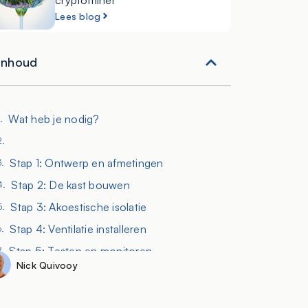
cryptominer
Lees blog
Inhoud
Wat heb je nodig?
Stap 1: Ontwerp en afmetingen
Stap 2: De kast bouwen
Stap 3: Akoestische isolatie
Stap 4: Ventilatie installeren
Stap 5: Testen en monitoren
Nick Quivooy
Voordelen van een geluidsdichte ASIC miningkast
Extra tips en optimalisaties