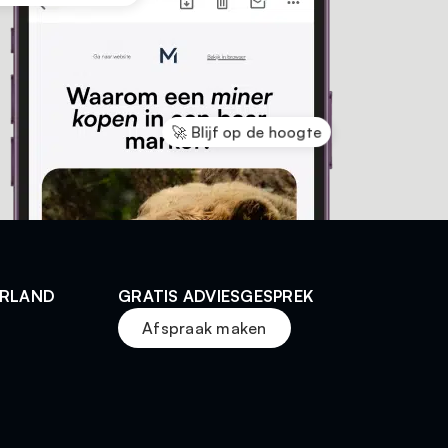
🚀 Blijf op de hoogte
ERLAND
GRATIS ADVIESGESPREK
Afspraak maken
t