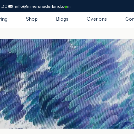
8:30)
info@minersnederland.com
ting
Shop
Blogs
Over ons
Con