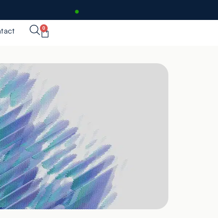
0
tact