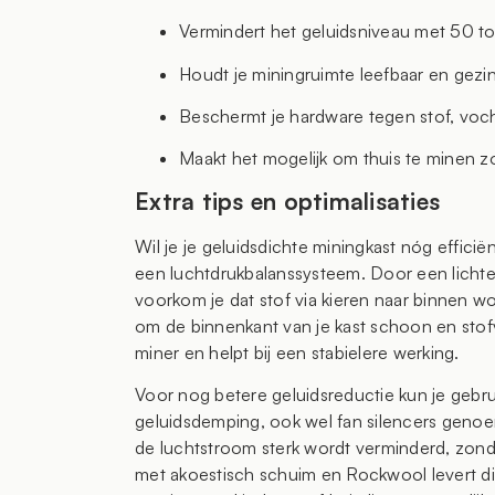
Vermindert het geluidsniveau met 50 t
Houdt je miningruimte leefbaar en gezin
Beschermt je hardware tegen stof, voc
Maakt het mogelijk om thuis te minen z
Extra tips en optimalisaties
Wil je je geluidsdichte miningkast nóg effici
een luchtdrukbalanssysteem. Door een lichte 
voorkom je dat stof via kieren naar binnen wo
om de binnenkant van je kast schoon en stofv
miner en helpt bij een stabielere werking.
Voor nog betere geluidsreductie kun je gebr
geluidsdemping, ook wel fan silencers geno
de luchtstroom sterk wordt verminderd, zonder
met akoestisch schuim en Rockwool levert dit