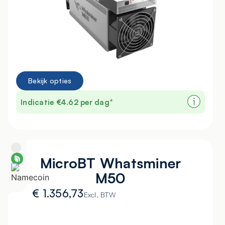
Bekijk opties
Indicatie €4.62 per dag*
MicroBT Whatsminer
M50
€
1.356,73
Excl. BTW