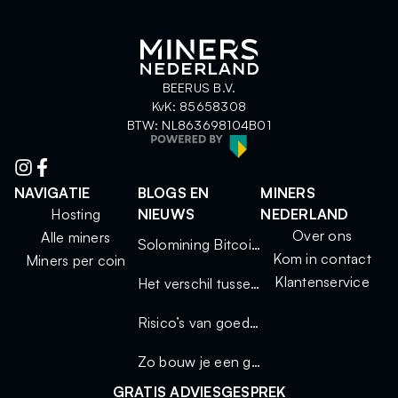
BEERUS B.V.
KvK: 85658308
BTW: NL863698104B01
NAVIGATIE
BLOGS EN
MINERS
Hosting
NIEUWS
NEDERLAND
Over ons
Alle miners
Solomining Bitcoin 2025: kleine miners, grote kansen
Kom in contact
Miners per coin
Klantenservice
Het verschil tussen solo mining en mining via een pool
Risico’s van goedkope miners
Zo bouw je een geluidsdichte miningkast voor thuisgebruik
GRATIS ADVIESGESPREK