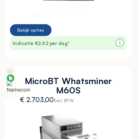
Bekijk opties
Indicatie €2.42 per dag*
MicroBT Whatsminer
M60S
€
2.703,00
Excl. BTW