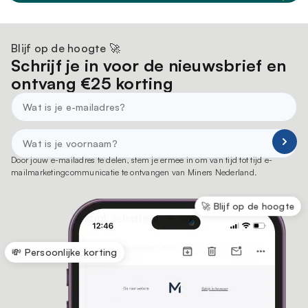
Whatsminer M30S+, waarmee je profiteert van een
veilige, stabiele en geoptimaliseerde omgeving voor
je miningapparatuur. Onze hostingfaciliteiten zorgen
Blijf op de hoogte 🚀
voor optimale koeling, beveiliging en 24/7
Schrijf je in voor de nieuwsbrief en
monitoring, zodat je miner altijd op topniveau
ontvang €25 korting
presteert. Met hosting hoef je je geen zorgen te
maken over onderhoud en operationele zaken, en
kun je je volledig richten op het maximaliseren van je
miningrendement.
Door jouw e-mailadres te delen, stem je ermee in om van tijd tot tijd e-
mailmarketingcommunicatie te ontvangen van Miners Nederland.
🚀 Blijf op de hoogte
💸 Persoonlijke korting