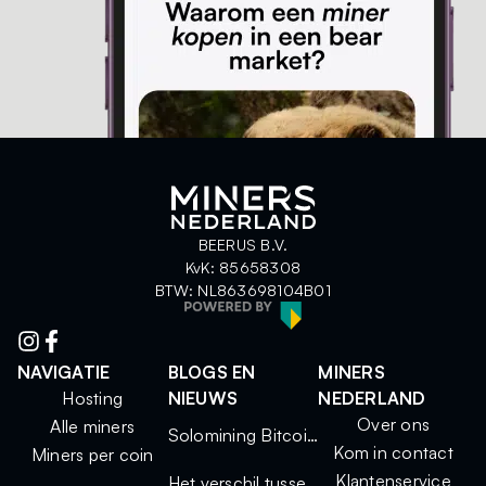
BEERUS B.V.
KvK: 85658308
BTW: NL863698104B01
NAVIGATIE
BLOGS EN
MINERS
Hosting
NIEUWS
NEDERLAND
Over ons
Alle miners
Solomining Bitcoin 2025: kleine miners, grote kansen
Kom in contact
Miners per coin
Klantenservice
Het verschil tussen solo mining en mining via een pool