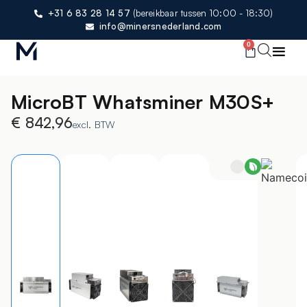
+31 6 83 28 14 57
(bereikbaar tussen 10:00 - 18:30)
info@minersnederland.com
0
MicroBT Whatsminer M30S+
€
842,96
excl. BTW