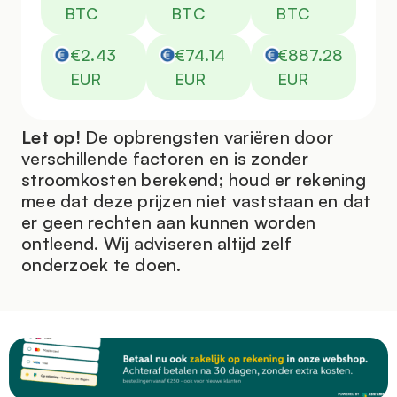
duurzaam.
BTC
BTC
BTC
Rendement en prestaties
€2.43
€74.14
€887.28
Het rendement van de MicroBT Whatsminer
EUR
EUR
EUR
M30S+ hangt af van verschillende factoren,
waaronder de actuele prijs van Bitcoin, de
Let op!
De opbrengsten variëren door
moeilijkheidsgraad van de mining blocks en de
verschillende factoren en is zonder
kosten voor elektriciteit. Door zijn efficiënte
stroomkosten berekend; houd er rekening
ontwerp en sterke prestaties biedt deze miner een
mee dat deze prijzen niet vaststaan en dat
uitstekende mogelijkheid om een hoog rendement
er geen rechten aan kunnen worden
te behalen, zowel voor individuele miners als voor
ontleend. Wij adviseren altijd zelf
grotere mining-operaties. Hulpmiddelen zoals
onderzoek te doen.
Nicehash kunnen helpen bij het inschatten van de
potentiële opbrengsten op basis van de actuele
marktgegevens.
Professionele hosting beschikbaar
Wij bieden professionele
hosting
voor de