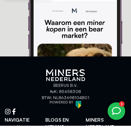
BEERUS B.V.
KvK: 85658308
BTW: NL863698104B01
NAVIGATIE
BLOGS EN
MINERS
Hosting
NIEUWS
NEDERLAND