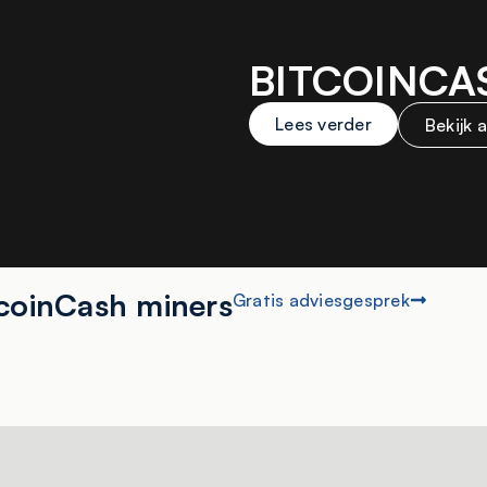
BITCOINCA
Lees verder
Bekijk 
coinCash miners
Gratis adviesgesprek