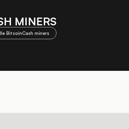
SH MINERS
alle BitcoinCash miners