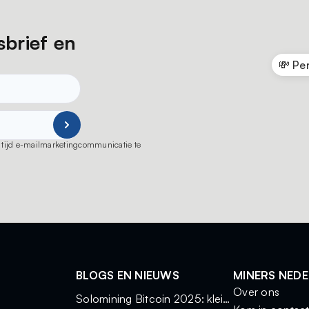
sbrief en
💸 Pe
ot tijd e-mailmarketingcommunicatie te
BLOGS EN NIEUWS
MINERS NED
Over ons
Solomining Bitcoin 2025: kleine miners, grote kansen