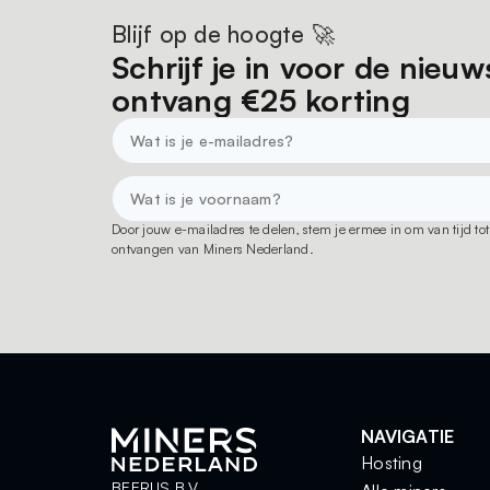
Blijf op de hoogte 🚀
Schrijf je in voor de nieuw
ontvang €25 korting
Door jouw e-mailadres te delen, stem je ermee in om van tijd t
ontvangen van Miners Nederland.
NAVIGATIE
Hosting
BEERUS B.V.