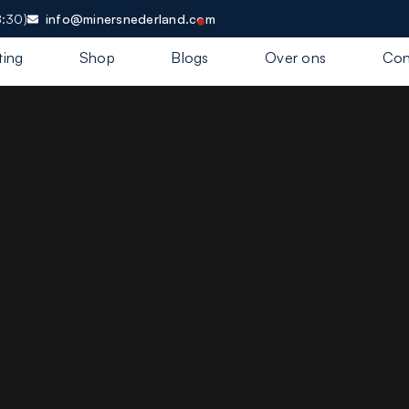
8:30)
info@minersnederland.com
ting
Shop
Blogs
Over ons
Con