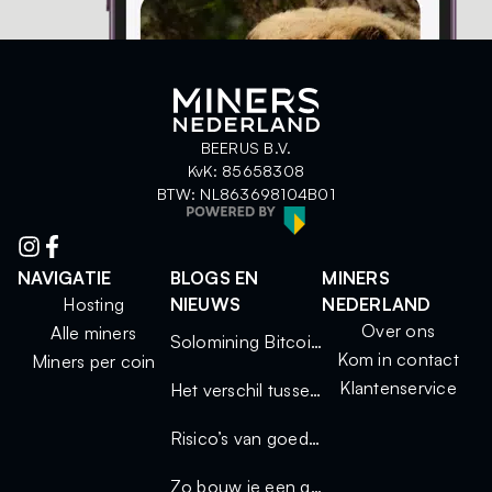
BEERUS B.V.
KvK: 85658308
BTW: NL863698104B01
NAVIGATIE
BLOGS EN
MINERS
Hosting
NIEUWS
NEDERLAND
Over ons
Alle miners
Solomining Bitcoin 2025: kleine miners, grote kansen
Kom in contact
Miners per coin
Klantenservice
Het verschil tussen solo mining en mining via een pool
Risico’s van goedkope miners
Zo bouw je een geluidsdichte miningkast voor thuisgebruik