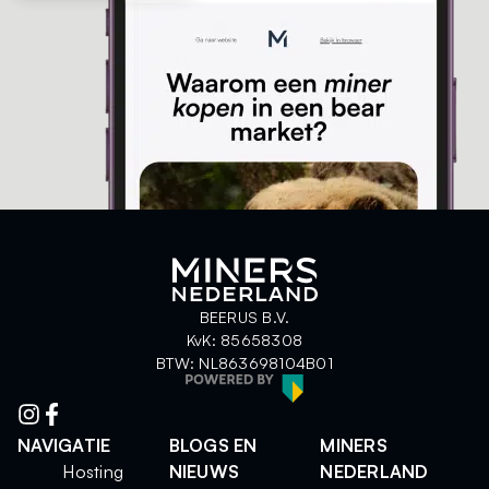
BEERUS B.V.
KvK: 85658308
BTW: NL863698104B01
NAVIGATIE
BLOGS EN
MINERS
Hosting
NIEUWS
NEDERLAND