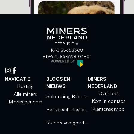
BEERUS B.V.
KvK: 85658308
BTW: NL863698104B01
NAVIGATIE
BLOGS EN
MINERS
Hosting
NIEUWS
NEDERLAND
Over ons
Alle miners
Solomining Bitcoin 2025: kleine miners, grote kansen
Kom in contact
Miners per coin
Klantenservice
Het verschil tussen solo mining en mining via een pool
Risico’s van goedkope miners