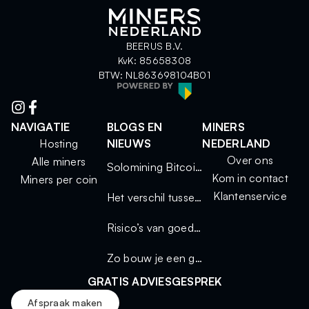
BEERUS B.V.
KvK: 85658308
BTW: NL863698104B01
NAVIGATIE
BLOGS EN
MINERS
Hosting
NIEUWS
NEDERLAND
Over ons
Alle miners
Solomining Bitcoin 2025: kleine miners, grote kansen
Kom in contact
Miners per coin
Klantenservice
Het verschil tussen solo mining en mining via een pool
Risico’s van goedkope miners
Zo bouw je een geluidsdichte miningkast voor thuisgebruik
GRATIS ADVIESGESPREK
Afspraak maken