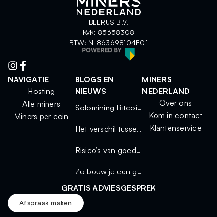
BEERUS B.V.
KvK: 85658308
BTW: NL863698104B01
NAVIGATIE
BLOGS EN
MINERS
Hosting
NIEUWS
NEDERLAND
Over ons
Alle miners
Solomining Bitcoin 2025: kleine miners, grote kansen
Kom in contact
Miners per coin
Klantenservice
Het verschil tussen solo mining en mining via een pool
Risico’s van goedkope miners
Zo bouw je een geluidsdichte miningkast voor thuisgebruik
GRATIS ADVIESGESPREK
Afspraak maken