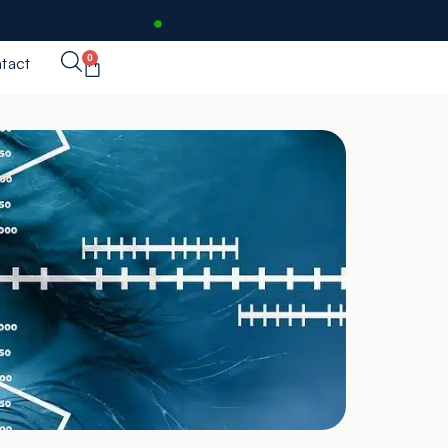
0
tact