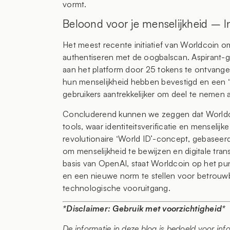
vormt.
Beloond voor je menselijkheid – I
Het meest recente initiatief van Worldcoin o
authentiseren met de oogbalscan. Aspirant
aan het platform door 25 tokens te ontvang
hun menselijkheid hebben bevestigd en een 
gebruikers aantrekkelijker om deel te nemen a
Concluderend kunnen we zeggen dat Worldcoin
tools, waar identiteitsverificatie en menselijk
revolutionaire ‘World ID’-concept, gebaseerd
om menselijkheid te bewijzen en digitale tran
basis van OpenAI, staat Worldcoin op het pu
en een nieuwe norm te stellen voor betrouwba
technologische vooruitgang.
*Disclaimer: Gebruik met voorzichtigheid*
De informatie in deze blog is bedoeld voor in