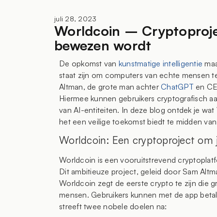
juli 28, 2023
Worldcoin – Cryptoproje
bewezen wordt
De opkomst van
kunstmatige intelligentie
maa
staat zijn om computers van echte mensen t
Altman, de grote man achter
ChatGPT
en C
Hiermee kunnen gebruikers cryptografisch aa
van AI-entiteiten. In deze blog ontdek je wat
het een veilige toekomst biedt te midden van
Worldcoin: Een cryptoproject om j
Worldcoin is een vooruitstrevend cryptoplatf
Dit ambitieuze project, geleid door Sam Altm
Worldcoin zegt de eerste crypto te zijn die g
mensen. Gebruikers kunnen met de app beta
streeft twee nobele doelen na: