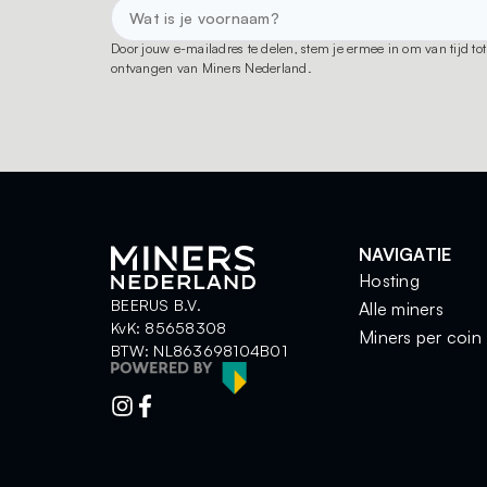
Door jouw e-mailadres te delen, stem je ermee in om van tijd t
ontvangen van Miners Nederland.
NAVIGATIE
Hosting
BEERUS B.V.
Alle miners
KvK: 85658308
Miners per coin
BTW: NL863698104B01