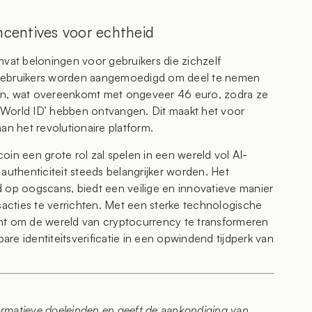
ncentives voor echtheid
mvat beloningen voor gebruikers die zichzelf
-gebruikers worden aangemoedigd om deel te nemen
en, wat overeenkomt met ongeveer 46 euro, zodra ze
‘World ID’ hebben ontvangen. Dit maakt het voor
an het revolutionaire platform.
 een grote rol zal spelen in een wereld vol AI-
e authenticiteit steeds belangrijker worden. Het
 op oogscans, biedt een veilige en innovatieve manier
sacties te verrichten. Met een sterke technologische
nt om de wereld van cryptocurrency te transformeren
re identiteitsverificatie in een opwindend tijdperk van
formatieve doeleinden en geeft de aankondiging van