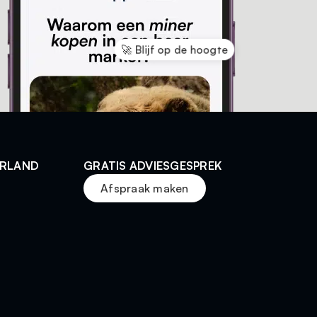
🚀 Blijf op de hoogte
ERLAND
GRATIS ADVIESGESPREK
Afspraak maken
t