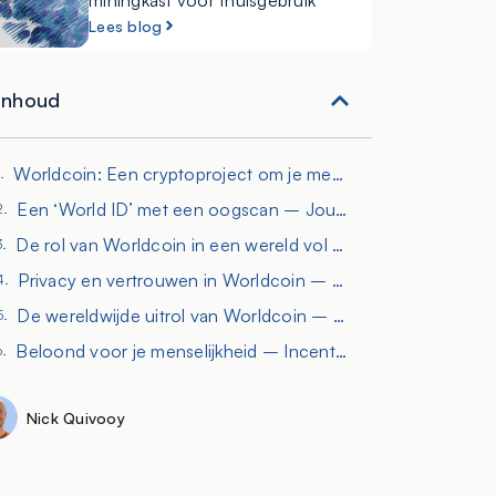
miningkast voor thuisgebruik
Lees blog
Inhoud
Worldcoin: Een cryptoproject om je menselijkheid te bewijzen
Een ‘World ID’ met een oogscan – Jouw authentieke identiteit
De rol van Worldcoin in een wereld vol AI-tools
Privacy en vertrouwen in Worldcoin – Transparantie en zekerheid
De wereldwijde uitrol van Worldcoin – Van de VS tot de wereld
Beloond voor je menselijkheid – Incentives voor echtheid
Nick Quivooy