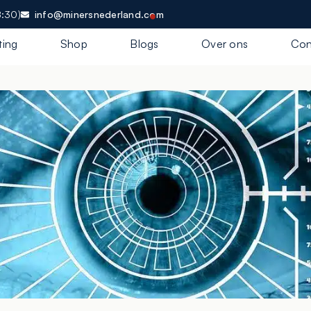
8:30)
info@minersnederland.com
ting
Shop
Blogs
Over ons
Con