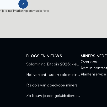
ot tijd e-mailmarketingcommunicatie te
BLOGS EN NIEUWS
MINERS NED
Over ons
Solomining Bitcoin 2025: kleine miners, grote kansen
Kom in contac
Klantenservice
Het verschil tussen solo mining en mining via een pool
Risico’s van goedkope miners
Zo bouw je een geluidsdichte miningkast voor thuisgebruik