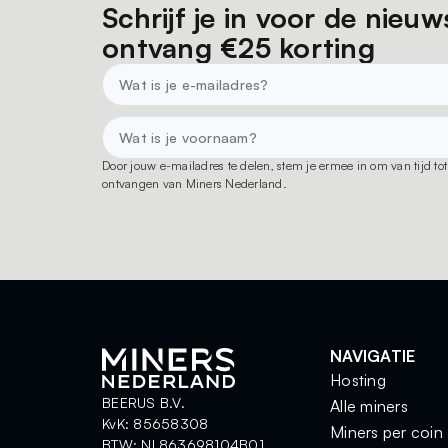
Schrijf je in voor de nieuw
ontvang €25 korting
Door jouw e-mailadres te delen, stem je ermee in om van tijd t
ontvangen van Miners Nederland.
NAVIGATIE
Hosting
BEERUS B.V.
Alle miners
KvK: 85658308
Miners per coin
BTW: NL863698104B01