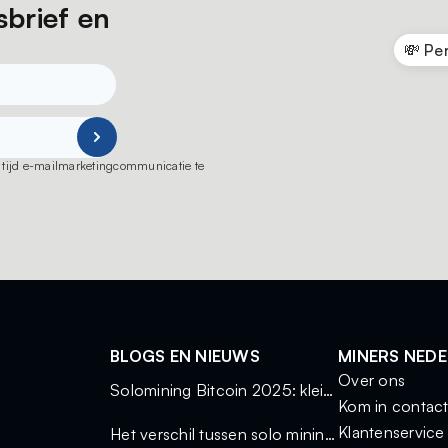
sbrief en
💸 Pe
ot tijd e-mailmarketingcommunicatie te
BLOGS EN NIEUWS
MINERS NED
Over ons
Solomining Bitcoin 2025: kleine miners, grote kansen
Kom in contac
Klantenservice
Het verschil tussen solo mining en mining via een pool