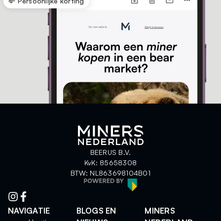
💸 Persoonlijke korting
BEERUS B.V.
KvK: 85658308
BTW: NL863698104B01
NAVIGATIE
BLOGS EN
MINERS