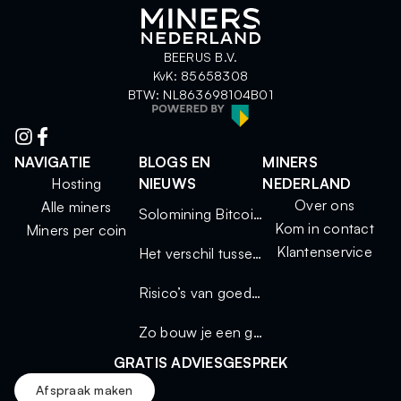
BEERUS B.V.
KvK: 85658308
BTW: NL863698104B01
NAVIGATIE
BLOGS EN
MINERS
Hosting
NIEUWS
NEDERLAND
Over ons
Alle miners
Solomining Bitcoin 2025: kleine miners, grote kansen
Kom in contact
Miners per coin
Klantenservice
Het verschil tussen solo mining en mining via een pool
Risico’s van goedkope miners
Zo bouw je een geluidsdichte miningkast voor thuisgebruik
GRATIS ADVIESGESPREK
Afspraak maken