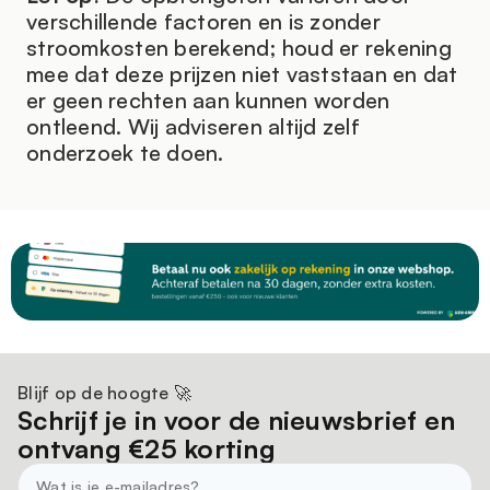
verschillende factoren en is zonder
nieuwe blokken toegevoegd aan de blockchain,
stroomkosten berekend; houd er rekening
maar het aantal miners dat meedoet is enorm. Het is
mee dat deze prijzen niet vaststaan en dat
dus ‘you against the rest of the world’ met solo
er geen rechten aan kunnen worden
minen. De moeilijkheidsgraad van het netwerk past
ontleend. Wij adviseren altijd zelf
zich voortdurend aan op basis van het aantal miners
onderzoek te doen.
en de beschikbare rekenkracht. Dit maakt solo
mining aantrekkelijk voor de geduldige miner die van
een gokje houdt, maar het is minder betrouwbaar
dan mining in een pool, waar de kans om regelmatig
blokken te vinden veel groter is, maar de beloningen
kleiner zijn omdat ze gedeeld worden met de rest
van de miners in de pool.
Blijf op de hoogte 🚀
Schrijf je in voor de nieuwsbrief en
ontvang €25 korting