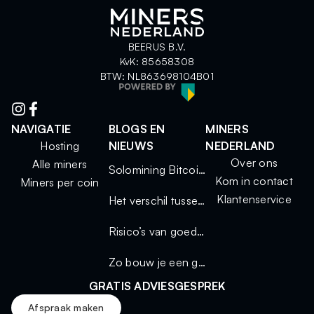
BEERUS B.V.
KvK: 85658308
BTW: NL863698104B01
NAVIGATIE
BLOGS EN
MINERS
Hosting
NIEUWS
NEDERLAND
Over ons
Alle miners
Solomining Bitcoin 2025: kleine miners, grote kansen
Kom in contact
Miners per coin
Klantenservice
Het verschil tussen solo mining en mining via een pool
Risico’s van goedkope miners
Zo bouw je een geluidsdichte miningkast voor thuisgebruik
GRATIS ADVIESGESPREK
Afspraak maken