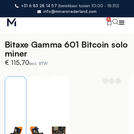
+31 6 83 28 14 57
(bereikbaar tussen 10:00 - 18:30)
info@minersnederland.com
0
Bitaxe Gamma 601 Bitcoin solo
miner
€
115,70
excl. BTW