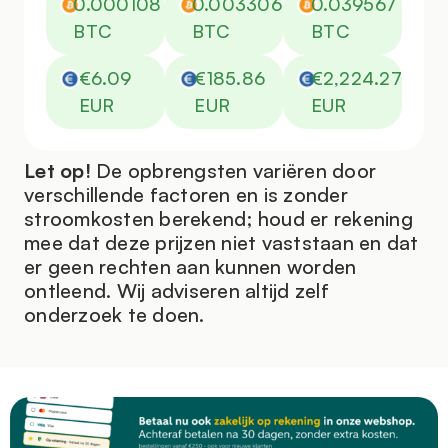
0.000108
0.003306
0.039567
BTC
BTC
BTC
€6.09
€185.86
€2,224.27
EUR
EUR
EUR
Let op!
De opbrengsten variëren door
verschillende factoren en is zonder
stroomkosten berekend; houd er rekening
mee dat deze prijzen niet vaststaan en dat
er geen rechten aan kunnen worden
ontleend. Wij adviseren altijd zelf
onderzoek te doen.