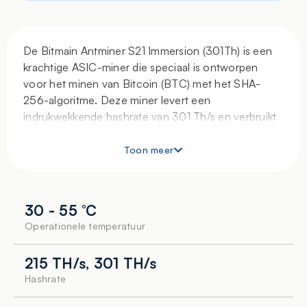
De Bitmain Antminer S21 Immersion (301Th) is een
krachtige ASIC-miner die speciaal is ontworpen
voor het minen van Bitcoin (BTC) met het SHA-
256-algoritme. Deze miner levert een
indrukwekkende hashrate van 301 Th/s en verbruikt
5.569 W aan energie, wat resulteert in een energie-
efficiëntie van 18,502 J/Th.
Toon meer
De Antminer S21 Immersion maakt gebruik van een
olie-onderdompelingkoelsysteem, wat zorgt voor
30 - 55 °C
efficiënte warmteafvoer en een lager geluidsniveau
van 50 dB. Dit maakt de miner ideaal voor
Operationele temperatuur
toepassingen waarbij koeling en geluidsbeheersing
belangrijk zijn. Met een gewicht van 17,15 kg en
215 TH/s, 301 TH/s
afmetingen van 293 x 236 x 364 mm is deze miner
Hashrate
geschikt voor zowel thuisgebruik als professionele