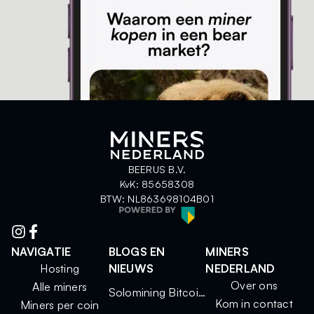
BEERUS B.V.
KvK: 85658308
BTW: NL863698104B01
NAVIGATIE
BLOGS EN
MINERS
Hosting
NIEUWS
NEDERLAND
Over ons
Alle miners
Solomining Bitcoin 2025: kleine miners, grote kansen
Kom in contact
Miners per coin