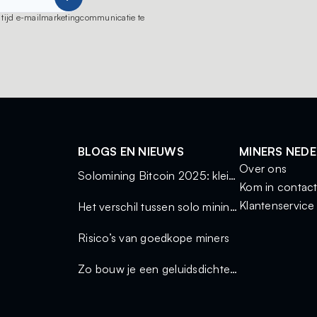
ot tijd e-mailmarketingcommunicatie te
BLOGS EN NIEUWS
MINERS NED
Over ons
Solomining Bitcoin 2025: kleine miners, grote kansen
Kom in contac
Klantenservice
Het verschil tussen solo mining en mining via een pool
Risico’s van goedkope miners
Zo bouw je een geluidsdichte miningkast voor thuisgebruik