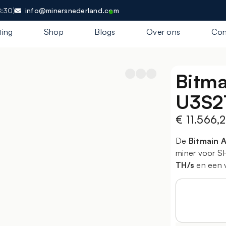
8:30)
info@minersnederland.com
ting
Shop
Blogs
Over ons
Con
Bitma
U3S2
€
11.566,
De
Bitmain 
miner voor S
TH/s
en een 