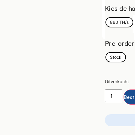
Kies de h
860 TH/s
Pre-order
Stock
Uitverkocht
Best