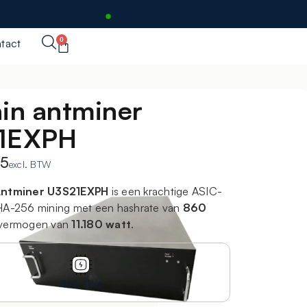
0
tact
in antminer
1EXPH
25
excl. BTW
Antminer U3S21EXPH
is een krachtige ASIC-
HA-256 mining met een hashrate van
860
vermogen van
11.180 watt
.
860 TH/s