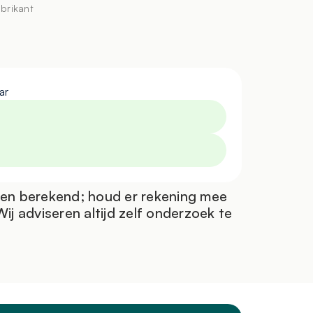
nder dat u zich hoeft bezig te houden met
abrikant
ar
ten berekend; houd er rekening mee
j adviseren altijd zelf onderzoek te