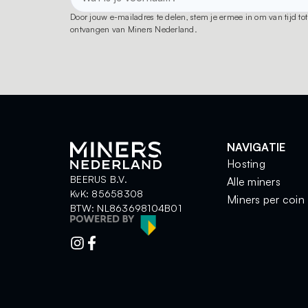
Door jouw e-mailadres te delen, stem je ermee in om van tijd t
ontvangen van Miners Nederland.
NAVIGATIE
Hosting
BEERUS B.V.
Alle miners
KvK: 85658308
Miners per coin
BTW: NL863698104B01