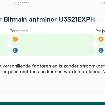
en 24/7 monitoring, zodat uw hardware maximaal presteert zo
Algoritme
F
steuning. Zo profiteert u van zorgeloze en efficiënte mining.
or Bitmain antminer U3S21EXPH
Per maand
Per ja
 verschillende factoren en is zonder stroomkos
t er geen rechten aan kunnen worden ontleend. Wi