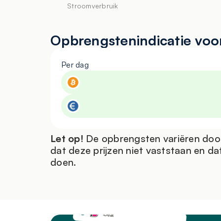
stroomvoorziening, geavanceerde koeling 
Stroomverbruik
installatie, onderhoud of technische onder
Opbrengstenindicatie vo
Per dag
Let op!
De opbrengsten variëren door
dat deze prijzen niet vaststaan en da
doen.