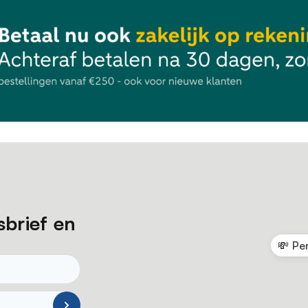
sbrief en
💸 Pe