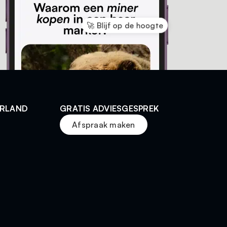
🚀 Blijf op de hoogte
ERLAND
GRATIS ADVIESGESPREK
Afspraak maken
t