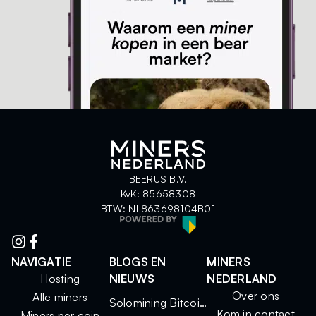
BEERUS B.V.
KvK: 85658308
BTW: NL863698104B01
NAVIGATIE
BLOGS EN
MINERS
Hosting
NIEUWS
NEDERLAND
Over ons
Alle miners
Solomining Bitcoin 2025: kleine miners, grote kansen
Kom in contact
Miners per coin