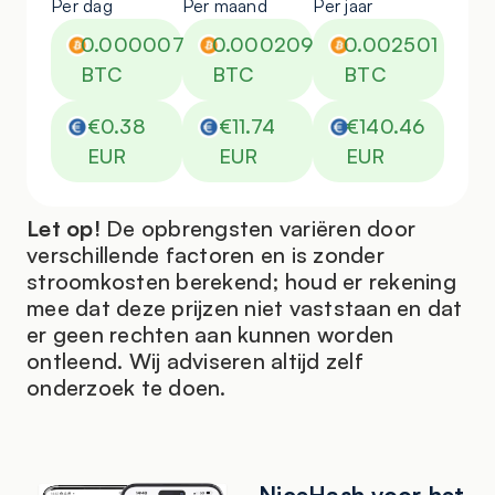
Per dag
Per maand
Per jaar
0.000007
0.000209
0.002501
BTC
BTC
BTC
€0.38
€11.74
€140.46
EUR
EUR
EUR
Let op!
De opbrengsten variëren door
verschillende factoren en is zonder
stroomkosten berekend; houd er rekening
mee dat deze prijzen niet vaststaan en dat
er geen rechten aan kunnen worden
ontleend. Wij adviseren altijd zelf
onderzoek te doen.