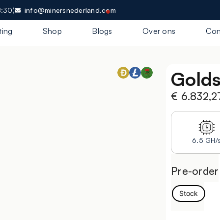
8:30)
info@minersnederland.com
ting
Shop
Blogs
Over ons
Con
Golds
€
6.832,2
6.5 GH/
Pre-order
Stock