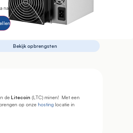
a nabestelling
ellen
Bekijk opbrengsten
en de
Litecoin
(LTC) minen! Met een
e brengen op onze
hosting
locatie in