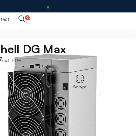
0
tact
hell DG Max
7
excl. BTW
s
3400W
Scrypt