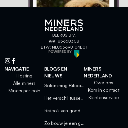
BEERUS B.V.
KvK: 85658308
BTW: NL863698104B01
NAVIGATIE
BLOGS EN
MINERS
Hosting
NIEUWS
NEDERLAND
Over ons
Alle miners
Solomining Bitcoin 2025: kleine miners, grote kansen
Kom in contact
Miners per coin
Klantenservice
Het verschil tussen solo mining en mining via een pool
Risico’s van goedkope miners
Zo bouw je een geluidsdichte miningkast voor thuisgebruik