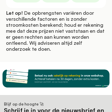
Hosting
Onze miningfarm in Noorwegen biedt de
Let op!
De opbrengsten variëren door
mogelijkheid om de KS5L te
hosten
op 100%
verschillende factoren en is zonder
groene stroom, wat zorgt voor een duurzame en
stroomkosten berekend; houd er rekening
kostenefficiënte miningomgeving. Tegelijkertijd
mee dat deze prijzen niet vaststaan en dat
presteert de miner ook uitstekend in een eigen
er geen rechten aan kunnen worden
opstelling, waardoor hij flexibel inzetbaar is voor
ontleend. Wij adviseren altijd zelf
diverse miningprojecten.
onderzoek te doen.
Blijf op de hoogte 🚀
Schrijf je in voor de nieuwsbrief en