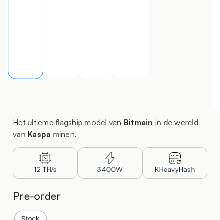
Het ultieme flagship model van
Bitmain
in de wereld
van
Kaspa
minen.
12 TH/s
3400W
KHeavyHash
Pre-order
Stock