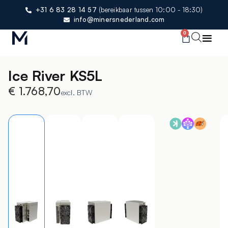
+31 6 83 28 14 57
(bereikbaar tussen 10:00 - 18:30)
info@minersnederland.com
0
Ice River KS5L
€
1.768,70
excl. BTW