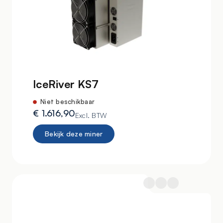
IceRiver KS7
Niet beschikbaar
€
1.616,90
Excl. BTW
Bekijk deze miner