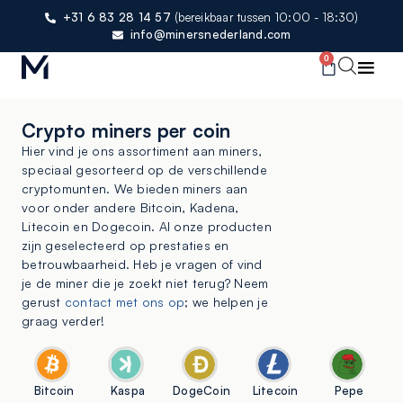
+31 6 83 28 14 57
(bereikbaar tussen 10:00 - 18:30)
info@minersnederland.com
0
Crypto miners per coin
Hier vind je ons assortiment aan miners,
speciaal gesorteerd op de verschillende
cryptomunten. We bieden miners aan
voor onder andere Bitcoin, Kadena,
Litecoin en Dogecoin. Al onze producten
zijn geselecteerd op prestaties en
betrouwbaarheid. Heb je vragen of vind
je de miner die je zoekt niet terug? Neem
gerust
contact met ons op
; we helpen je
graag verder!
Bitcoin
Kaspa
DogeCoin
Litecoin
Pepe