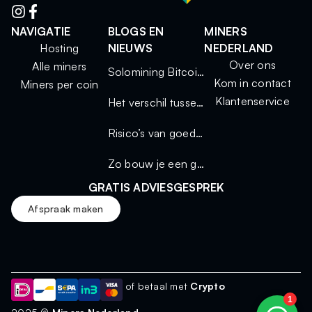
NAVIGATIE
BLOGS EN
MINERS
Hosting
NIEUWS
NEDERLAND
Over ons
Alle miners
Solomining Bitcoin 2025: kleine miners, grote kansen
Kom in contact
Miners per coin
Klantenservice
Het verschil tussen solo mining en mining via een pool
Risico’s van goedkope miners
Zo bouw je een geluidsdichte miningkast voor thuisgebruik
GRATIS ADVIESGESPREK
Afspraak maken
of betaal met
Crypto