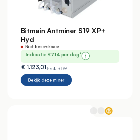
Bitmain Antminer S19 XP+
Hyd
Niet beschikbaar
Indicatie €7.14 per dag*
€
1.123,01
Excl. BTW
Bekijk deze miner