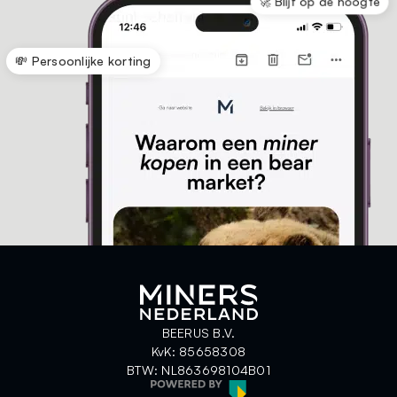
🚀 Blijf op de hoogte
💸 Persoonlijke korting
BEERUS B.V.
KvK: 85658308
BTW: NL863698104B01